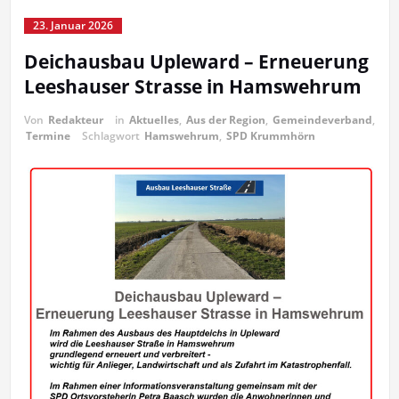
23. Januar 2026
Deichausbau Upleward – Erneuerung
Leeshauser Strasse in Hamswehrum
Von
Redakteur
in
Aktuelles
,
Aus der Region
,
Gemeindeverband
,
Termine
Schlagwort
Hamswehrum
,
SPD Krummhörn