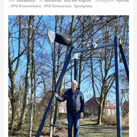
Von
Redakteur
in
Aktuelles
,
Aus der Region
Schlagwort
Rysum
,
SPD Krummhörn
,
SPD Ortsverein
,
Spielplatz