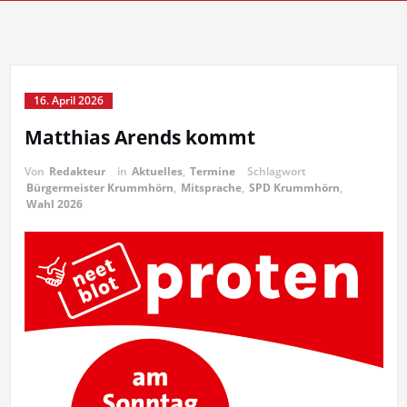
16. April 2026
Matthias Arends kommt
Von
Redakteur
in
Aktuelles
,
Termine
Schlagwort
Bürgermeister Krummhörn
,
Mitsprache
,
SPD Krummhörn
,
Wahl 2026