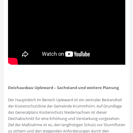
Deichausbau Upleward – Sachstand und weitere Planung
Der Hauptdeich im Bereich Upleward ist ein zentraler Bestandteil
der Küstenschutzlinie der Gemeinde Krummhörn. Auf Grundlage
des Generalplans Küstenschutz Niedersachsen ist dieser
Deichabschnitt für eine Erhöhung und Verstärkung vorgesehen.
Ziel der Maßnahme ist es, den langfristigen Schutz vor Sturmfluten
zu sichern und den steigenden Anforderungen durch den