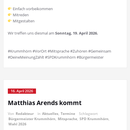
Einfach vorbeikommen
Mitreden
Mitgestalten
Wir treffen uns diesmal am
Sonntag, 19. April 2026.
#Krummhörn
#VorOrt
#Mitsprache
#Zuhören
#Gemeinsam
#DeineMeinungZählt
#SPDKrummhörn
#Bürgermeister
16. April 2026
Matthias Arends kommt
Von
Redakteur
in
Aktuelles
,
Termine
Schlagwort
Bürgermeister Krummhörn
,
Mitsprache
,
SPD Krummhörn
,
Wahl 2026