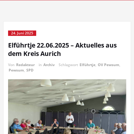
24. Juni 2025
Elführtje 22.06.2025 – Aktuelles aus
dem Kreis Aurich
Von
Redakteur
in
Archiv
Schlagwort
Elführtje
,
OV Pewsum
,
Pewsum
,
SPD