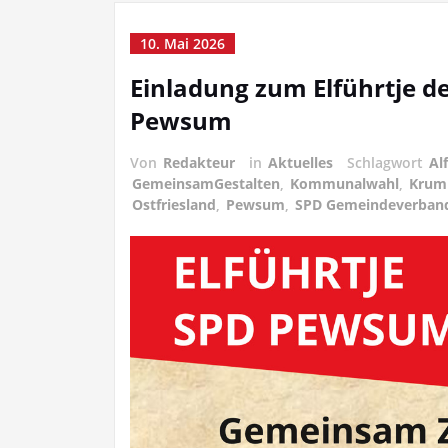
10. Mai 2026
Einladung zum Elführtje 
Pewsum
Von
Redakteur
in
Aktuelles
Schlagwort
Al
GemeinsamGestalten
,
Kommunalwahl
,
Krum
Ostfriesland
,
Pewsum
,
SPD Gemeindeverban