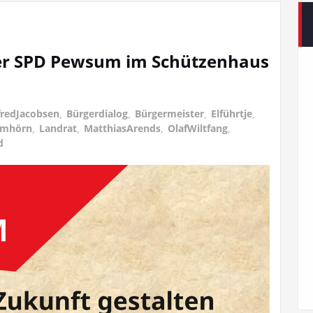
der SPD Pewsum im Schützenhaus
fredJacobsen
,
Bürgerdialog
,
Bürgermeister
,
Elführtje
,
mhörn
,
Landrat
,
MatthiasArends
,
OlafWiltfang
,
d