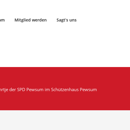
eam
Mitglied werden
Sagt’s uns
ührtje der SPD Pewsum im Schützenhaus Pewsum