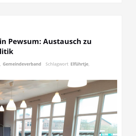
s in Pewsum: Austausch zu
itik
,
Gemeindeverband
Schlagwort
Elführtje
,