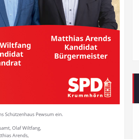
 ins Schützenhaus Pewsum ein.
samt, Olaf Wiltfang,
thias Arends,