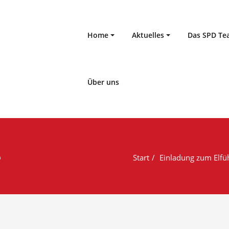
Home
Aktuelles
Das SPD T
Über uns
e
Start
Einladung zum Elf