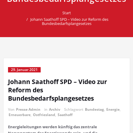
Start
Johann Saathoff SPD – Video zur Reform des
Bundesbedarfsplangesetzes
29. Januar 2021
Johann Saathoff SPD – Video zur
Reform des
Bundesbedarfsplangesetzes
Von
Presse Admin
in
Archiv
Schlagwort
Bundestag
,
Energie
,
Erneuerbare
,
Ostfriesland
,
Saathoff
Energieleitungen werden künftig das zentrale
Nervensystem der Energiewende sein, und die