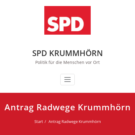
Zum
Inhalt
springen
SPD KRUMMHÖRN
Politik für die Menschen vor Ort
Antrag Radwege Krummhörn
Start
Antrag Radwege Krummhörn