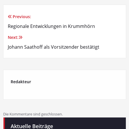
Previous:
Beitragsnavigation
Regionale Entwicklungen in Krummhörn
Next:
Johann Saathoff als Vorsitzender bestätigt
Redakteur
Die Kommentare sind geschlossen.
Aktuelle Beiträge